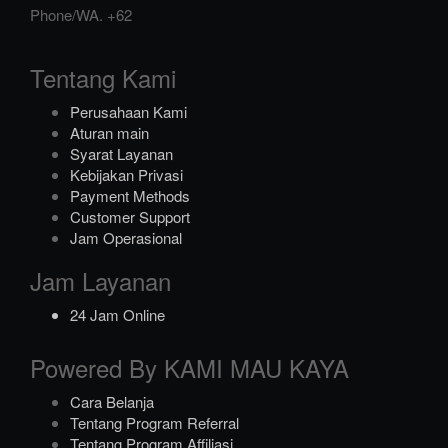
Phone/WA.
+62
Tentang Kami
Perusahaan Kami
Aturan main
Syarat Layanan
Kebijakan Privasi
Payment Methods
Customer Support
Jam Operasional
Jam Layanan
24 Jam Online
Powered By KAMI MAU KAYA
Cara Belanja
Tentang Program Referral
Tentang Program Affiliasi