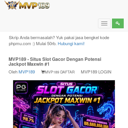
MVP189 - Situs Slot Gacor Dengan Potensi Jackpot
Maxwin #1
Toggle
navigation
Skrip Anda bermasalah? Yuk pakai jasa bengkel kode
phpmu.com :) Mulai 50rb.
Hubungi kami!
MVP189 - Situs Slot Gacor Dengan Potensi
Jackpot Maxwin #1
Oleh
MVP189
MVP189 LOGIN
MVP189 DAFTAR