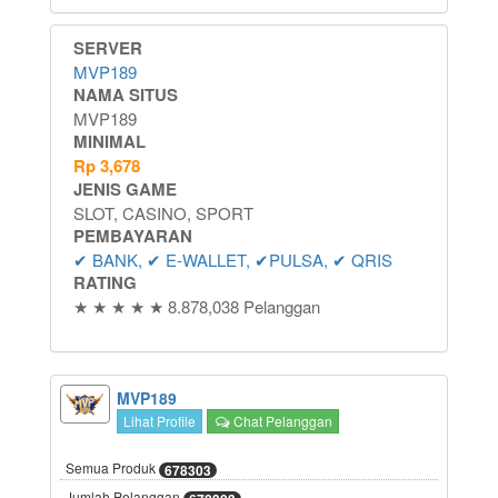
SERVER
MVP189
NAMA SITUS
MVP189
MINIMAL
Rp
3,678
JENIS GAME
SLOT, CASINO, SPORT
PEMBAYARAN
✔ BANK, ✔ E-WALLET, ✔PULSA, ✔ QRIS
RATING
★ ★ ★ ★ ★ 8.878,038 Pelanggan
MVP189
Lihat Profile
Chat Pelanggan
Semua Produk
678303
Jumlah Pelanggan