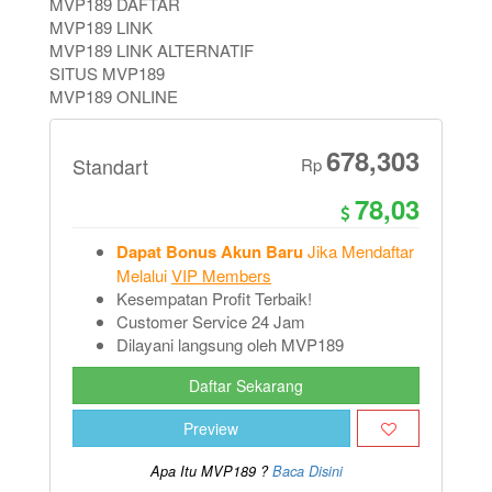
MVP189 DAFTAR
MVP189 LINK
MVP189 LINK ALTERNATIF
SITUS MVP189
MVP189 ONLINE
678,303
Standart
Rp
78,03
Dapat Bonus Akun Baru
Jika Mendaftar
Melalui
VIP Members
Kesempatan Profit Terbaik!
Customer Service 24 Jam
Dilayani langsung oleh MVP189
Daftar Sekarang
Preview
Apa Itu MVP189 ?
Baca Disini