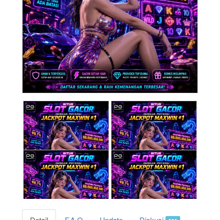
Detail
F.A.Q
Update
Diskusi