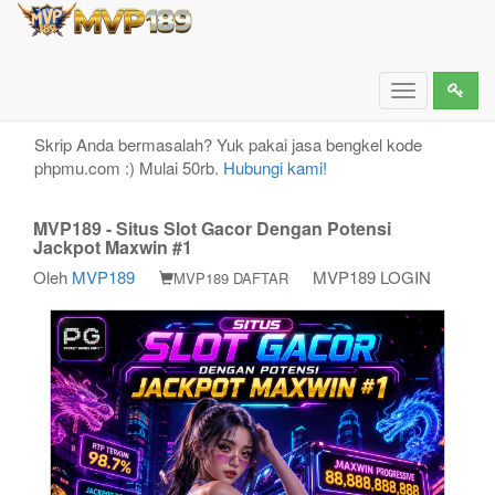
MVP189 - Situs Slot Gacor Dengan Potensi Jackpot
Maxwin #1
Toggle
navigation
Skrip Anda bermasalah? Yuk pakai jasa bengkel kode
phpmu.com :) Mulai 50rb.
Hubungi kami!
MVP189 - Situs Slot Gacor Dengan Potensi
Jackpot Maxwin #1
Oleh
MVP189
MVP189 LOGIN
MVP189 DAFTAR