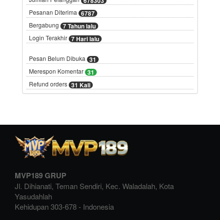
678303
Pesanan Diterima
6787
Bergabung
7 Tahun lalu
Login Terakhir
7 Hari lalu
Pesan Belum Dibuka
31
Merespon Komentar
31
Refund orders
31 Kali
MVP189 GRUP
Jl. Dihianati, Teman Sendiri, Kec. Waladalah, Kota
Yasudahlah
Kehidupan
303-678
-
Indonesia