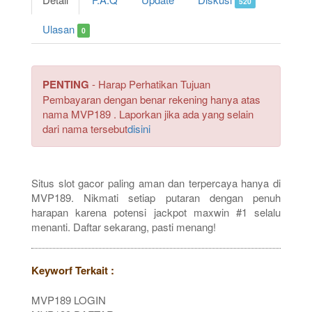
520
Ulasan
0
PENTING
- Harap Perhatikan Tujuan
Pembayaran dengan benar rekening hanya atas
nama MVP189 . Laporkan jika ada yang selain
dari nama tersebut
disini
Situs slot gacor paling aman dan terpercaya hanya di
MVP189. Nikmati setiap putaran dengan penuh
harapan karena potensi jackpot maxwin #1 selalu
menanti. Daftar sekarang, pasti menang!
Keyworf Terkait :
MVP189 LOGIN