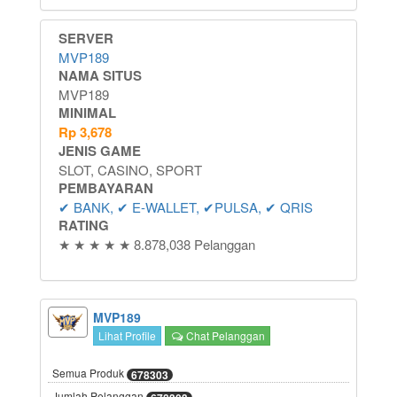
SERVER
MVP189
NAMA SITUS
MVP189
MINIMAL
Rp
3,678
JENIS GAME
SLOT, CASINO, SPORT
PEMBAYARAN
✔ BANK, ✔ E-WALLET, ✔PULSA, ✔ QRIS
RATING
★ ★ ★ ★ ★ 8.878,038 Pelanggan
MVP189
Lihat Profile
Chat Pelanggan
Semua Produk
678303
Jumlah Pelanggan