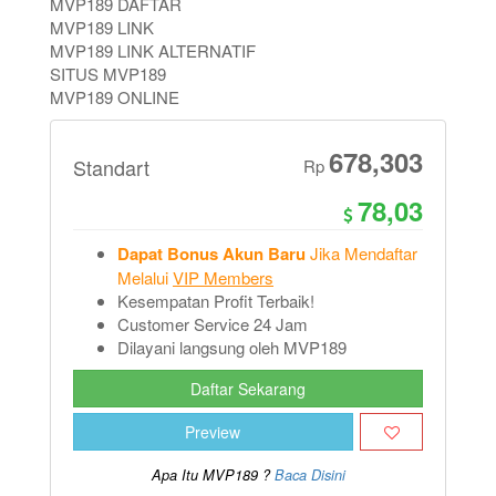
MVP189 DAFTAR
MVP189 LINK
MVP189 LINK ALTERNATIF
SITUS MVP189
MVP189 ONLINE
678,303
Standart
Rp
78,03
Dapat Bonus Akun Baru
Jika Mendaftar
Melalui
VIP Members
Kesempatan Profit Terbaik!
Customer Service 24 Jam
Dilayani langsung oleh MVP189
Daftar Sekarang
Preview
Apa Itu MVP189 ?
Baca Disini