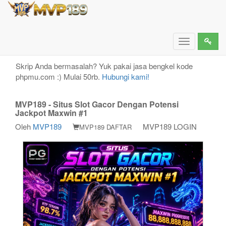
MVP189 - Situs Slot Gacor Dengan Potensi Jackpot
Maxwin #1
Toggle
navigation
Skrip Anda bermasalah? Yuk pakai jasa bengkel kode
phpmu.com :) Mulai 50rb.
Hubungi kami!
MVP189 - Situs Slot Gacor Dengan Potensi
Jackpot Maxwin #1
Oleh
MVP189
MVP189 LOGIN
MVP189 DAFTAR