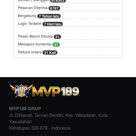
678303
Pesanan Diterima
6787
Bergabung
7 Tahun lalu
Login Terakhir
7 Hari lalu
Pesan Belum Dibuka
31
Merespon Komentar
31
Refund orders
31 Kali
MVP189 GRUP
Jl. Dihianati, Teman Sendiri, Kec. Waladalah, Kota
Yasudahlah
Kehidupan
303-678
-
Indonesia