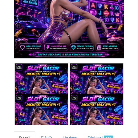
Detail
F.A.Q
Update
Diskusi