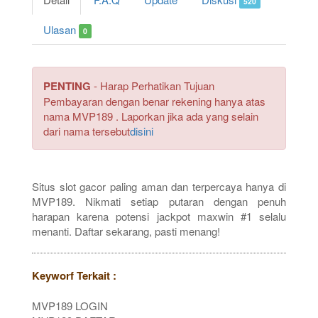
520
Ulasan
0
PENTING
- Harap Perhatikan Tujuan
Pembayaran dengan benar rekening hanya atas
nama MVP189 . Laporkan jika ada yang selain
dari nama tersebut
disini
Situs slot gacor paling aman dan terpercaya hanya di
MVP189. Nikmati setiap putaran dengan penuh
harapan karena potensi jackpot maxwin #1 selalu
menanti. Daftar sekarang, pasti menang!
Keyworf Terkait :
MVP189 LOGIN