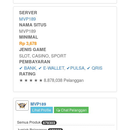
SERVER
MVP189
NAMA SITUS
MVP189
MINIMAL
Rp
3,678
JENIS GAME
SLOT, CASINO, SPORT
PEMBAYARAN
✔ BANK, ✔ E-WALLET, ✔PULSA, ✔ QRIS
RATING
★ ★ ★ ★ ★ 8.878,038 Pelanggan
MVP189
Lihat Profile
Chat Pelanggan
Semua Produk
678303
Jumlah Pelanggan