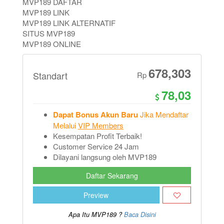
MVP189 DAFTAR
MVP189 LINK
MVP189 LINK ALTERNATIF
SITUS MVP189
MVP189 ONLINE
678,303
Standart
Rp
78,03
Dapat Bonus Akun Baru
Jika Mendaftar
Melalui
VIP Members
Kesempatan Profit Terbaik!
Customer Service 24 Jam
Dilayani langsung oleh MVP189
Daftar Sekarang
Preview
Apa Itu MVP189 ?
Baca Disini