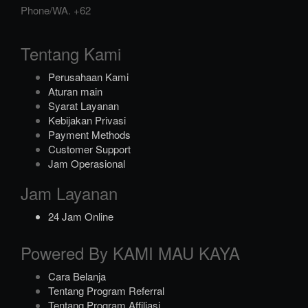
Phone/WA.
+62
Tentang Kami
Perusahaan Kami
Aturan main
Syarat Layanan
Kebijakan Privasi
Payment Methods
Customer Support
Jam Operasional
Jam Layanan
24 Jam Online
Powered By KAMI MAU KAYA
Cara Belanja
Tentang Program Referral
Tentang Program Affiliasi