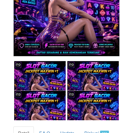
Detail
F.A.Q
Update
Diskusi