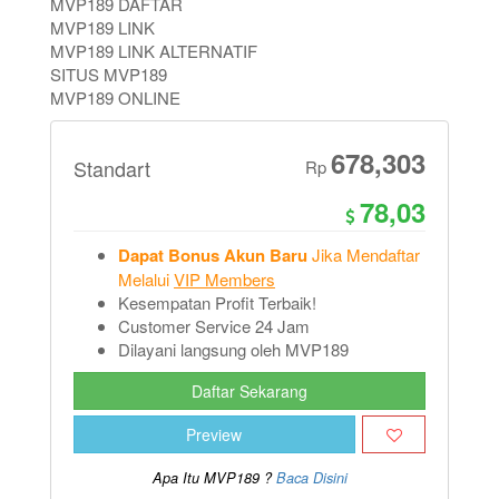
MVP189 DAFTAR
MVP189 LINK
MVP189 LINK ALTERNATIF
SITUS MVP189
MVP189 ONLINE
678,303
Standart
Rp
78,03
Dapat Bonus Akun Baru
Jika Mendaftar
Melalui
VIP Members
Kesempatan Profit Terbaik!
Customer Service 24 Jam
Dilayani langsung oleh MVP189
Daftar Sekarang
Preview
Apa Itu MVP189 ?
Baca Disini