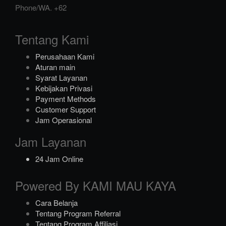
Phone/WA.
+62
Tentang Kami
Perusahaan Kami
Aturan main
Syarat Layanan
Kebijakan Privasi
Payment Methods
Customer Support
Jam Operasional
Jam Layanan
24 Jam Online
Powered By KAMI MAU KAYA
Cara Belanja
Tentang Program Referral
Tentang Program Affiliasi