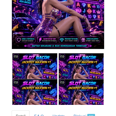
Detail
F.A.Q
Update
Diskusi