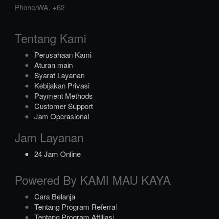
Phone/WA.
+62
Tentang Kami
Perusahaan Kami
Aturan main
Syarat Layanan
Kebijakan Privasi
Payment Methods
Customer Support
Jam Operasional
Jam Layanan
24 Jam Online
Powered By KAMI MAU KAYA
Cara Belanja
Tentang Program Referral
Tentang Program Affiliasi