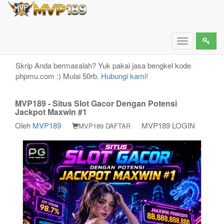
MVP189 - Situs Slot Gacor Dengan Potensi Jackpot
Maxwin #1
Toggle
navigation
Skrip Anda bermasalah? Yuk pakai jasa bengkel kode
phpmu.com :) Mulai 50rb.
Hubungi kami!
MVP189 - Situs Slot Gacor Dengan Potensi
Jackpot Maxwin #1
Oleh
MVP189
MVP189 LOGIN
MVP189 DAFTAR