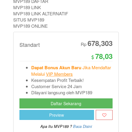
MVP189 DAFTAR
MVP189 LINK
MVP189 LINK ALTERNATIF
SITUS MVP189
MVP189 ONLINE
678,303
Standart
Rp
78,03
Dapat Bonus Akun Baru
Jika Mendaftar
Melalui
VIP Members
Kesempatan Profit Terbaik!
Customer Service 24 Jam
Dilayani langsung oleh MVP189
Daftar Sekarang
Preview
Apa Itu MVP189 ?
Baca Disini