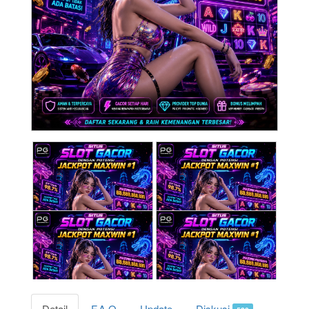
Detail
F.A.Q
Update
Diskusi