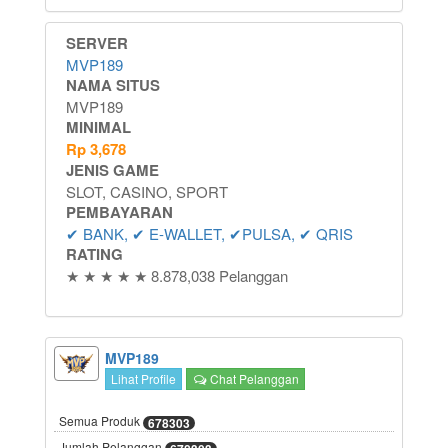
SERVER
MVP189
NAMA SITUS
MVP189
MINIMAL
Rp
3,678
JENIS GAME
SLOT, CASINO, SPORT
PEMBAYARAN
✔ BANK, ✔ E-WALLET, ✔PULSA, ✔ QRIS
RATING
★ ★ ★ ★ ★ 8.878,038 Pelanggan
MVP189
Lihat Profile
Chat Pelanggan
Semua Produk
678303
Jumlah Pelanggan