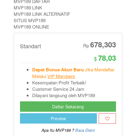
MVP189 DAFTAR
MVP189 LINK
MVP189 LINK ALTERNATIF
SITUS MVP189
MVP189 ONLINE
678,303
Standart
Rp
78,03
Dapat Bonus Akun Baru
Jika Mendaftar
Melalui
VIP Members
Kesempatan Profit Terbaik!
Customer Service 24 Jam
Dilayani langsung oleh MVP189
Daftar Sekarang
Preview
Apa Itu MVP189 ?
Baca Disini