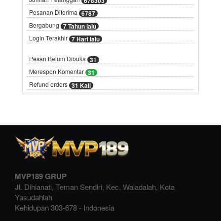
678303
Pesanan Diterima
6787
Bergabung
7 Tahun lalu
Login Terakhir
7 Hari lalu
Pesan Belum Dibuka
31
Merespon Komentar
31
Refund orders
31 Kali
MVP189 GRUP
Jl. Dihianati, Teman Sendiri, Kec. Waladalah, Kota
Yasudahlah
Kehidupan
303-678
-
Indonesia