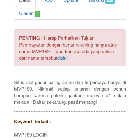
520
Ulasan
0
PENTING
- Harap Perhatikan Tujuan
Pembayaran dengan benar rekening hanya atas
nama MVP189 . Laporkan jika ada yang selain
dari nama tersebut
disini
Situs slot gacor paling aman dan terpercaya hanya di
MVP189. Nikmati setiap putaran dengan penuh
harapan karena potensi jackpot maxwin #1 selalu
menanti. Daftar sekarang, pasti menang!
Keyworf Terkait :
MVP189 LOGIN