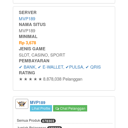
SERVER
MVP189
NAMA SITUS
MVP189
MINIMAL
Rp
3,678
JENIS GAME
SLOT, CASINO, SPORT
PEMBAYARAN
✔ BANK, ✔ E-WALLET, ✔PULSA, ✔ QRIS
RATING
★ ★ ★ ★ ★ 8.878,038 Pelanggan
MVP189
Lihat Profile
Chat Pelanggan
Semua Produk
678303
Jumlah Pelanggan