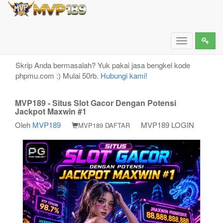
MVP189 - Situs Slot Gacor Dengan Potensi Jackpot
Maxwin #1
Toggle
navigation
Skrip Anda bermasalah? Yuk pakai jasa bengkel kode
phpmu.com :) Mulai 50rb.
Hubungi kami!
MVP189 - Situs Slot Gacor Dengan Potensi
Jackpot Maxwin #1
Oleh
MVP189
MVP189 LOGIN
MVP189 DAFTAR