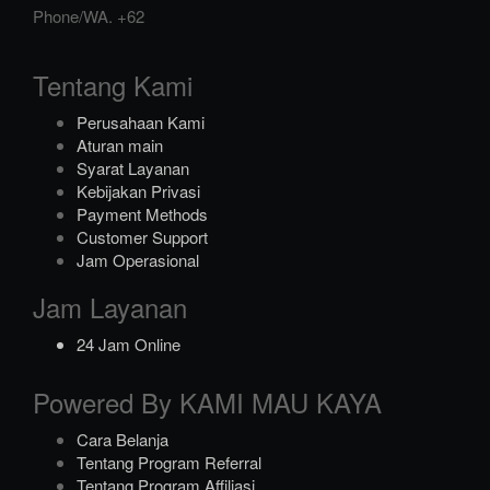
Phone/WA.
+62
Tentang Kami
Perusahaan Kami
Aturan main
Syarat Layanan
Kebijakan Privasi
Payment Methods
Customer Support
Jam Operasional
Jam Layanan
24 Jam Online
Powered By KAMI MAU KAYA
Cara Belanja
Tentang Program Referral
Tentang Program Affiliasi