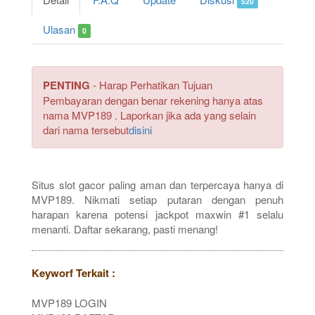
520
Ulasan
0
PENTING
- Harap Perhatikan Tujuan
Pembayaran dengan benar rekening hanya atas
nama MVP189 . Laporkan jika ada yang selain
dari nama tersebut
disini
Situs slot gacor paling aman dan terpercaya hanya di
MVP189. Nikmati setiap putaran dengan penuh
harapan karena potensi jackpot maxwin #1 selalu
menanti. Daftar sekarang, pasti menang!
Keyworf Terkait :
MVP189 LOGIN