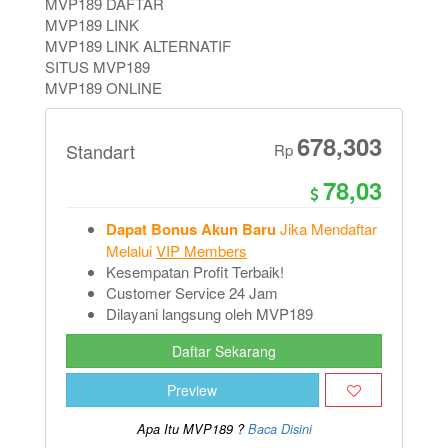
MVP189 DAFTAR
MVP189 LINK
MVP189 LINK ALTERNATIF
SITUS MVP189
MVP189 ONLINE
678,303
Standart
Rp
78,03
Dapat Bonus Akun Baru
Jika Mendaftar
Melalui
VIP Members
Kesempatan Profit Terbaik!
Customer Service 24 Jam
Dilayani langsung oleh MVP189
Daftar Sekarang
Preview
Apa Itu MVP189 ?
Baca Disini