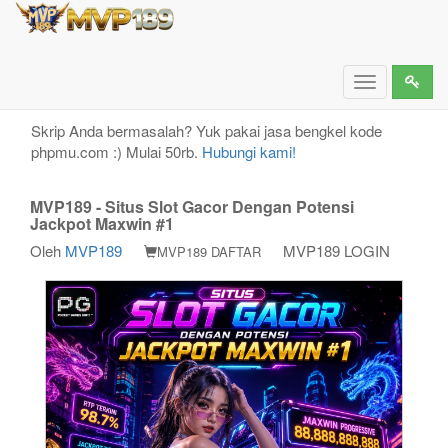
MVP189 - Situs Slot Gacor Dengan Potensi Jackpot
Maxwin #1
Toggle
navigation
Skrip Anda bermasalah? Yuk pakai jasa bengkel kode
phpmu.com :) Mulai 50rb.
Hubungi kami!
MVP189 - Situs Slot Gacor Dengan Potensi
Jackpot Maxwin #1
Oleh
MVP189
MVP189 LOGIN
MVP189 DAFTAR