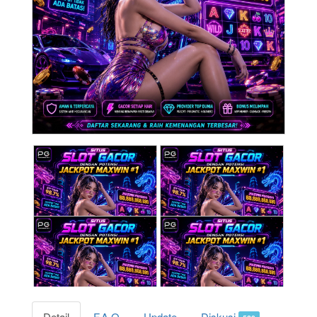
Detail
F.A.Q
Update
Diskusi