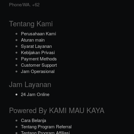
Phone/WA.
+62
Tentang Kami
Perusahaan Kami
Aturan main
Syarat Layanan
Kebijakan Privasi
Payment Methods
Customer Support
Jam Operasional
Jam Layanan
24 Jam Online
Powered By KAMI MAU KAYA
Cara Belanja
Tentang Program Referral
Tentang Program Affiliasi