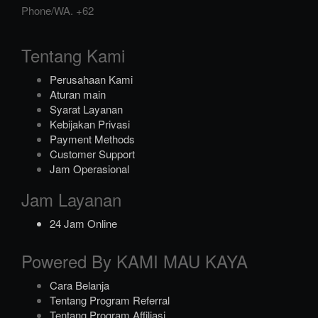
Phone/WA.
+62
Tentang Kami
Perusahaan Kami
Aturan main
Syarat Layanan
Kebijakan Privasi
Payment Methods
Customer Support
Jam Operasional
Jam Layanan
24 Jam Online
Powered By KAMI MAU KAYA
Cara Belanja
Tentang Program Referral
Tentang Program Affiliasi