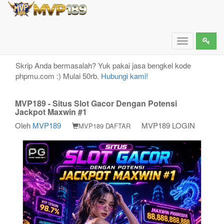
MVP189 - Situs Slot Gacor Dengan Potensi Jackpot
Maxwin #1
Toggle
navigation
Skrip Anda bermasalah? Yuk pakai jasa bengkel kode
phpmu.com :) Mulai 50rb.
Hubungi kami!
MVP189 - Situs Slot Gacor Dengan Potensi
Jackpot Maxwin #1
Oleh
MVP189
MVP189 LOGIN
MVP189 DAFTAR