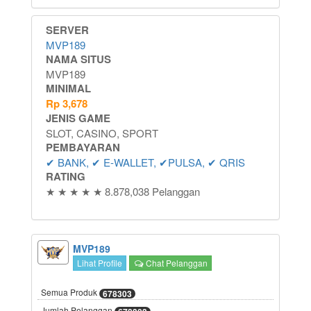
SERVER
MVP189
NAMA SITUS
MVP189
MINIMAL
Rp
3,678
JENIS GAME
SLOT, CASINO, SPORT
PEMBAYARAN
✔ BANK, ✔ E-WALLET, ✔PULSA, ✔ QRIS
RATING
★ ★ ★ ★ ★ 8.878,038 Pelanggan
MVP189
Lihat Profile
Chat Pelanggan
Semua Produk
678303
Jumlah Pelanggan