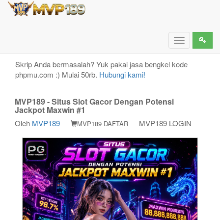
MVP189 - Situs Slot Gacor Dengan Potensi Jackpot
Maxwin #1
Toggle
navigation
Skrip Anda bermasalah? Yuk pakai jasa bengkel kode
phpmu.com :) Mulai 50rb.
Hubungi kami!
MVP189 - Situs Slot Gacor Dengan Potensi
Jackpot Maxwin #1
Oleh
MVP189
MVP189 LOGIN
MVP189 DAFTAR