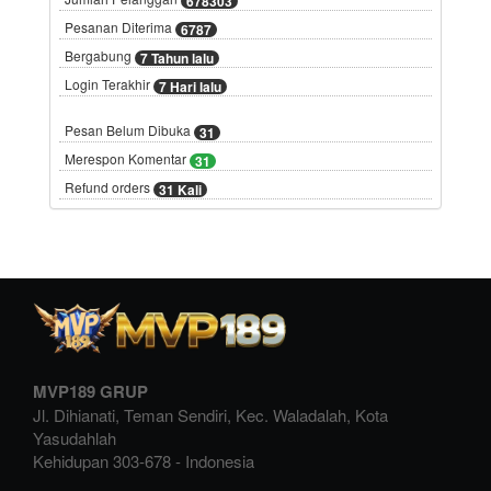
678303
Pesanan Diterima
6787
Bergabung
7 Tahun lalu
Login Terakhir
7 Hari lalu
Pesan Belum Dibuka
31
Merespon Komentar
31
Refund orders
31 Kali
MVP189 GRUP
Jl. Dihianati, Teman Sendiri, Kec. Waladalah, Kota
Yasudahlah
Kehidupan
303-678
-
Indonesia