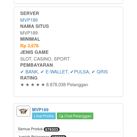
SERVER
MVP189
NAMA SITUS
MVP189
MINIMAL
Rp
3,678
JENIS GAME
SLOT, CASINO, SPORT
PEMBAYARAN
✔ BANK, ✔ E-WALLET, ✔PULSA, ✔ QRIS
RATING
★ ★ ★ ★ ★ 8.878,038 Pelanggan
MVP189
Lihat Profile
Chat Pelanggan
Semua Produk
678303
Jumlah Pelanggan