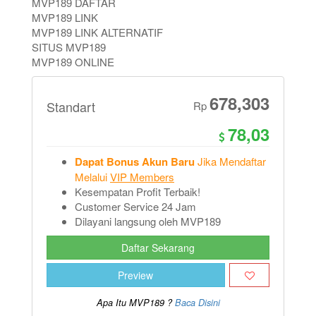
MVP189 DAFTAR
MVP189 LINK
MVP189 LINK ALTERNATIF
SITUS MVP189
MVP189 ONLINE
678,303
Standart
Rp
78,03
Dapat Bonus Akun Baru
Jika Mendaftar
Melalui
VIP Members
Kesempatan Profit Terbaik!
Customer Service 24 Jam
Dilayani langsung oleh MVP189
Daftar Sekarang
Preview
Apa Itu MVP189 ?
Baca Disini