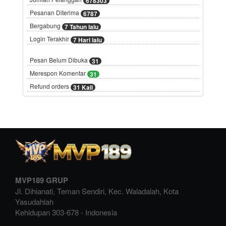
678303
Pesanan Diterima
6787
Bergabung
7 Tahun lalu
Login Terakhir
7 Hari lalu
Pesan Belum Dibuka
31
Merespon Komentar
31
Refund orders
31 Kali
MVP189 GRUP
Jl. Dihianati, Teman Sendiri, Kec. Waladalah, Kota
Yasudahlah
Kehidupan
303-678
-
Indonesia