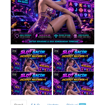
Detail
F.A.Q
Update
Diskusi