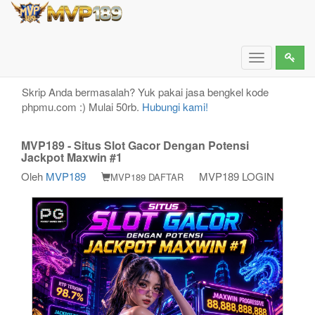
MVP189 - Situs Slot Gacor Dengan Potensi Jackpot
Maxwin #1
Toggle
navigation
Skrip Anda bermasalah? Yuk pakai jasa bengkel kode
phpmu.com :) Mulai 50rb.
Hubungi kami!
MVP189 - Situs Slot Gacor Dengan Potensi
Jackpot Maxwin #1
Oleh
MVP189
MVP189 LOGIN
MVP189 DAFTAR