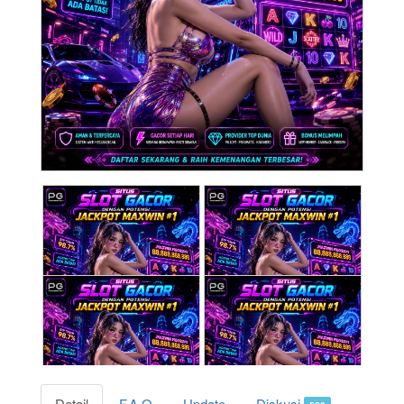
Detail
F.A.Q
Update
Diskusi