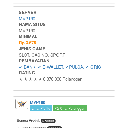
SERVER
MVP189
NAMA SITUS
MVP189
MINIMAL
Rp
3,678
JENIS GAME
SLOT, CASINO, SPORT
PEMBAYARAN
✔ BANK, ✔ E-WALLET, ✔PULSA, ✔ QRIS
RATING
★ ★ ★ ★ ★ 8.878,038 Pelanggan
MVP189
Lihat Profile
Chat Pelanggan
Semua Produk
678303
Jumlah Pelanggan