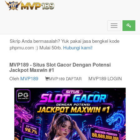
MVP189 - Situs Slot Gacor Dengan Potensi Jackpot
Maxwin #1
Toggle
navigation
Skrip Anda bermasalah? Yuk pakai jasa bengkel kode
phpmu.com :) Mulai 50rb.
Hubungi kami!
MVP189 - Situs Slot Gacor Dengan Potensi
Jackpot Maxwin #1
Oleh
MVP189
MVP189 LOGIN
MVP189 DAFTAR