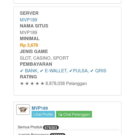
SERVER
MVP189
NAMA SITUS
MVP189
MINIMAL
Rp
3,678
JENIS GAME
SLOT, CASINO, SPORT
PEMBAYARAN
✔ BANK, ✔ E-WALLET, ✔PULSA, ✔ QRIS
RATING
★ ★ ★ ★ ★ 8.878,038 Pelanggan
MVP189
Lihat Profile
Chat Pelanggan
Semua Produk
678303
Jumlah Pelanggan