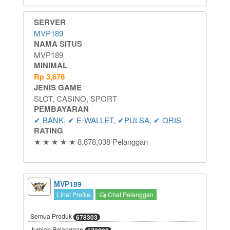
SERVER
MVP189
NAMA SITUS
MVP189
MINIMAL
Rp
3,678
JENIS GAME
SLOT, CASINO, SPORT
PEMBAYARAN
✔ BANK, ✔ E-WALLET, ✔PULSA, ✔ QRIS
RATING
★ ★ ★ ★ ★ 8.878,038 Pelanggan
MVP189
Lihat Profile
Chat Pelanggan
Semua Produk
678303
Jumlah Pelanggan