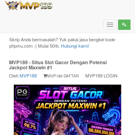
MVP189 - Situs Slot Gacor Dengan Potensi Jackpot
Maxwin #1
Toggle
navigation
Skrip Anda bermasalah? Yuk pakai jasa bengkel kode
phpmu.com :) Mulai 50rb.
Hubungi kami!
MVP189 - Situs Slot Gacor Dengan Potensi
Jackpot Maxwin #1
Oleh
MVP189
MVP189 LOGIN
MVP189 DAFTAR