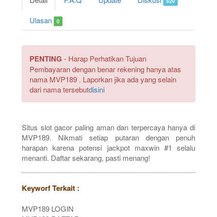
520
Ulasan
0
PENTING
- Harap Perhatikan Tujuan
Pembayaran dengan benar rekening hanya atas
nama MVP189 . Laporkan jika ada yang selain
dari nama tersebut
disini
Situs slot gacor paling aman dan terpercaya hanya di
MVP189. Nikmati setiap putaran dengan penuh
harapan karena potensi jackpot maxwin #1 selalu
menanti. Daftar sekarang, pasti menang!
Keyworf Terkait :
MVP189 LOGIN