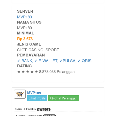
SERVER
MVP189
NAMA SITUS
MVP189
MINIMAL
Rp
3,678
JENIS GAME
SLOT, CASINO, SPORT
PEMBAYARAN
✔ BANK, ✔ E-WALLET, ✔PULSA, ✔ QRIS
RATING
★ ★ ★ ★ ★ 8.878,038 Pelanggan
MVP189
Lihat Profile
Chat Pelanggan
Semua Produk
678303
Jumlah Pelanggan