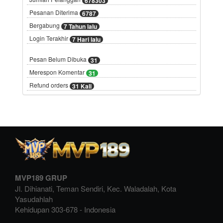
678303
Pesanan Diterima
6787
Bergabung
7 Tahun lalu
Login Terakhir
7 Hari lalu
Pesan Belum Dibuka
31
Merespon Komentar
31
Refund orders
31 Kali
MVP189 GRUP
Jl. Dihianati, Teman Sendiri, Kec. Waladalah, Kota
Yasudahlah
Kehidupan
303-678
-
Indonesia