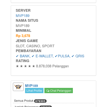
SERVER
MVP189
NAMA SITUS
MVP189
MINIMAL
Rp
3,678
JENIS GAME
SLOT, CASINO, SPORT
PEMBAYARAN
✔ BANK, ✔ E-WALLET, ✔PULSA, ✔ QRIS
RATING
★ ★ ★ ★ ★ 8.878,038 Pelanggan
MVP189
Lihat Profile
Chat Pelanggan
Semua Produk
678303
Jumlah Pelanggan