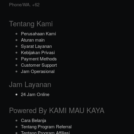
Phone/WA.
+62
Tentang Kami
Perusahaan Kami
Aturan main
Syarat Layanan
Kebijakan Privasi
Payment Methods
Customer Support
Jam Operasional
Jam Layanan
24 Jam Online
Powered By KAMI MAU KAYA
Cara Belanja
Tentang Program Referral
Tentang Program Affiliasi