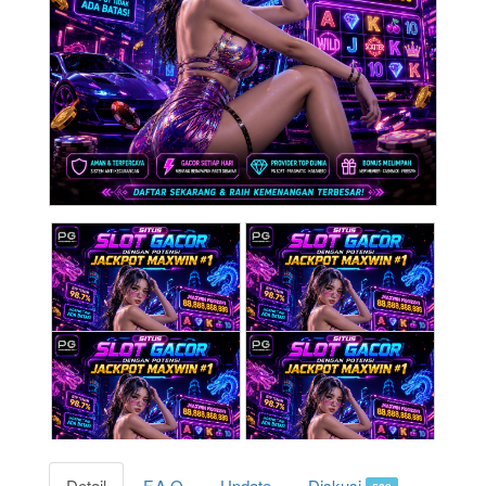
Detail
F.A.Q
Update
Diskusi