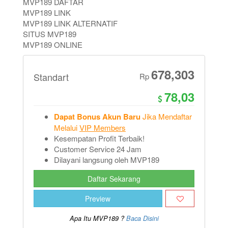
MVP189 DAFTAR
MVP189 LINK
MVP189 LINK ALTERNATIF
SITUS MVP189
MVP189 ONLINE
678,303
Standart
Rp
78,03
Dapat Bonus Akun Baru
Jika Mendaftar
Melalui
VIP Members
Kesempatan Profit Terbaik!
Customer Service 24 Jam
Dilayani langsung oleh MVP189
Daftar Sekarang
Preview
Apa Itu MVP189 ?
Baca Disini