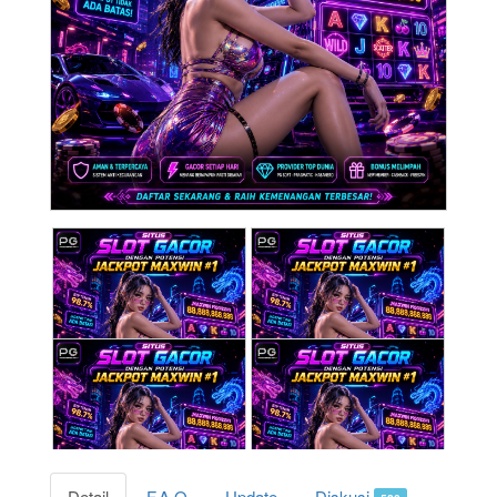
Detail
F.A.Q
Update
Diskusi