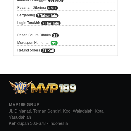
678303
Pesanan Diterima
6787
Bergabung
7 Tahun lalu
Login Terakhir
7 Hari lalu
Pesan Belum Dibuka
31
Merespon Komentar
31
Refund orders
31 Kali
MVP189 GRUP
Jl. Dihianati, Teman Sendiri, Kec. Waladalah, Kota
Yasudahlah
Kehidupan
303-678
-
Indonesia