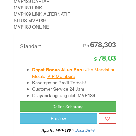
MVP189 DAFTAR
MVP189 LINK
MVP189 LINK ALTERNATIF
SITUS MVP189
MVP189 ONLINE
678,303
Standart
Rp
78,03
Dapat Bonus Akun Baru
Jika Mendaftar
Melalui
VIP Members
Kesempatan Profit Terbaik!
Customer Service 24 Jam
Dilayani langsung oleh MVP189
Daftar Sekarang
Preview
Apa Itu MVP189 ?
Baca Disini