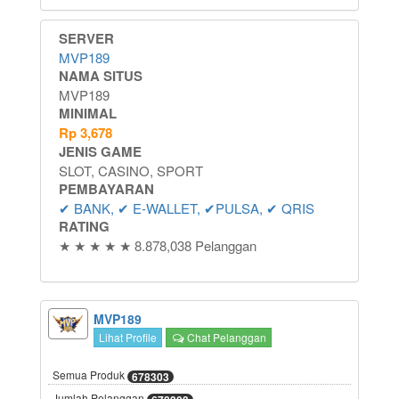
SERVER
MVP189
NAMA SITUS
MVP189
MINIMAL
Rp
3,678
JENIS GAME
SLOT, CASINO, SPORT
PEMBAYARAN
✔ BANK, ✔ E-WALLET, ✔PULSA, ✔ QRIS
RATING
★ ★ ★ ★ ★ 8.878,038 Pelanggan
MVP189
Lihat Profile
Chat Pelanggan
Semua Produk
678303
Jumlah Pelanggan