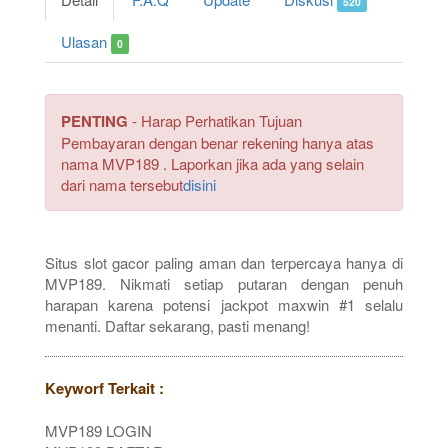
520
Ulasan
0
PENTING
- Harap Perhatikan Tujuan
Pembayaran dengan benar rekening hanya atas
nama MVP189 . Laporkan jika ada yang selain
dari nama tersebut
disini
Situs slot gacor paling aman dan terpercaya hanya di
MVP189. Nikmati setiap putaran dengan penuh
harapan karena potensi jackpot maxwin #1 selalu
menanti. Daftar sekarang, pasti menang!
Keyworf Terkait :
MVP189 LOGIN