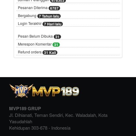
678303
Pesanan Diterima
6787
Bergabung
7 Tahun lalu
Login Terakhir
7 Hari lalu
Pesan Belum Dibuka
31
Merespon Komentar
31
Refund orders
31 Kali
MVP189 GRUP
Jl. Dihianati, Teman Sendiri, Kec. Waladalah, Kota
Yasudahlah
Kehidupan
303-678
-
Indonesia