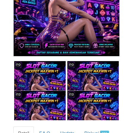
Detail
F.A.Q
Update
Diskusi