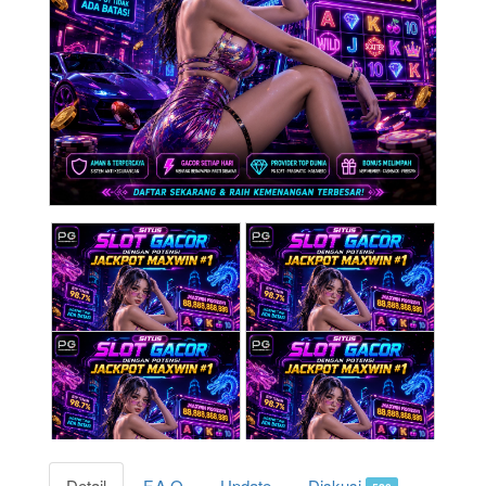
Detail
F.A.Q
Update
Diskusi