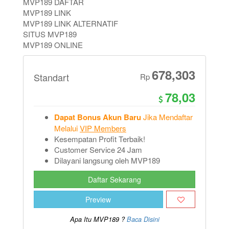
MVP189 DAFTAR
MVP189 LINK
MVP189 LINK ALTERNATIF
SITUS MVP189
MVP189 ONLINE
678,303
Standart
Rp
78,03
Dapat Bonus Akun Baru
Jika Mendaftar
Melalui
VIP Members
Kesempatan Profit Terbaik!
Customer Service 24 Jam
Dilayani langsung oleh MVP189
Daftar Sekarang
Preview
Apa Itu MVP189 ?
Baca Disini