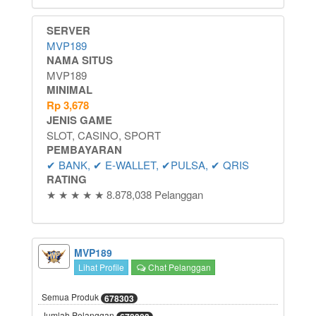
SERVER
MVP189
NAMA SITUS
MVP189
MINIMAL
Rp
3,678
JENIS GAME
SLOT, CASINO, SPORT
PEMBAYARAN
✔ BANK, ✔ E-WALLET, ✔PULSA, ✔ QRIS
RATING
★ ★ ★ ★ ★ 8.878,038 Pelanggan
MVP189
Lihat Profile
Chat Pelanggan
Semua Produk
678303
Jumlah Pelanggan