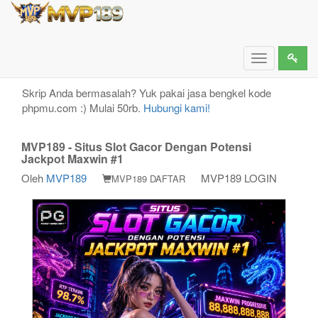
MVP189 - Situs Slot Gacor Dengan Potensi Jackpot
Maxwin #1
Toggle
navigation
Skrip Anda bermasalah? Yuk pakai jasa bengkel kode
phpmu.com :) Mulai 50rb.
Hubungi kami!
MVP189 - Situs Slot Gacor Dengan Potensi
Jackpot Maxwin #1
Oleh
MVP189
MVP189 LOGIN
MVP189 DAFTAR