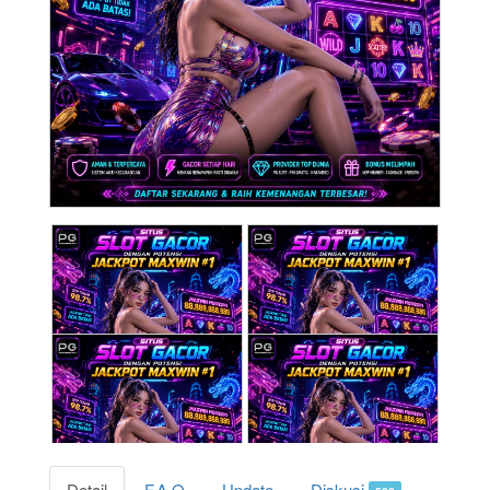
Detail
F.A.Q
Update
Diskusi