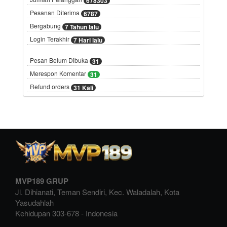
678303
Pesanan Diterima
6787
Bergabung
7 Tahun lalu
Login Terakhir
7 Hari lalu
Pesan Belum Dibuka
31
Merespon Komentar
31
Refund orders
31 Kali
MVP189 GRUP
Jl. Dihianati, Teman Sendiri, Kec. Waladalah, Kota
Yasudahlah
Kehidupan
303-678
-
Indonesia