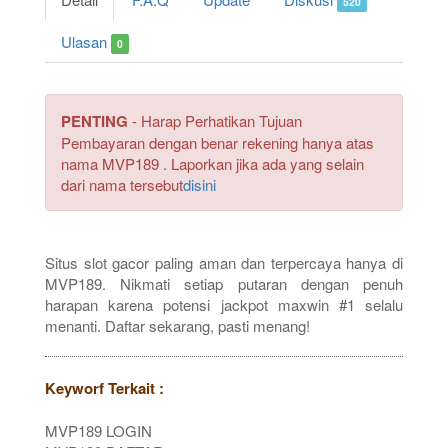
520
Ulasan
0
PENTING
- Harap Perhatikan Tujuan
Pembayaran dengan benar rekening hanya atas
nama MVP189 . Laporkan jika ada yang selain
dari nama tersebut
disini
Situs slot gacor paling aman dan terpercaya hanya di
MVP189. Nikmati setiap putaran dengan penuh
harapan karena potensi jackpot maxwin #1 selalu
menanti. Daftar sekarang, pasti menang!
Keyworf Terkait :
MVP189 LOGIN