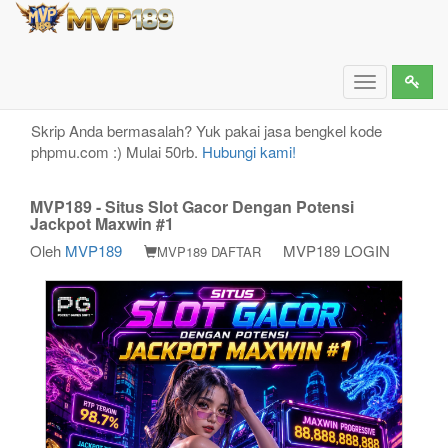
MVP189 - Situs Slot Gacor Dengan Potensi Jackpot
Maxwin #1
Toggle
navigation
Skrip Anda bermasalah? Yuk pakai jasa bengkel kode
phpmu.com :) Mulai 50rb.
Hubungi kami!
MVP189 - Situs Slot Gacor Dengan Potensi
Jackpot Maxwin #1
Oleh
MVP189
MVP189 LOGIN
MVP189 DAFTAR