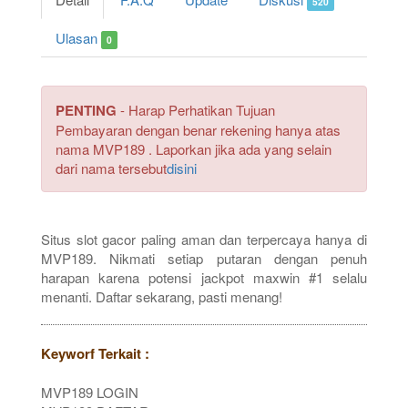
520
Ulasan
0
PENTING
- Harap Perhatikan Tujuan
Pembayaran dengan benar rekening hanya atas
nama MVP189 . Laporkan jika ada yang selain
dari nama tersebut
disini
Situs slot gacor paling aman dan terpercaya hanya di
MVP189. Nikmati setiap putaran dengan penuh
harapan karena potensi jackpot maxwin #1 selalu
menanti. Daftar sekarang, pasti menang!
Keyworf Terkait :
MVP189 LOGIN