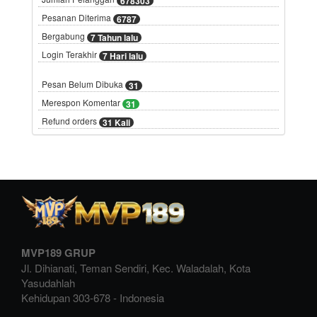
678303
Pesanan Diterima
6787
Bergabung
7 Tahun lalu
Login Terakhir
7 Hari lalu
Pesan Belum Dibuka
31
Merespon Komentar
31
Refund orders
31 Kali
MVP189 GRUP
Jl. Dihianati, Teman Sendiri, Kec. Waladalah, Kota
Yasudahlah
Kehidupan
303-678
-
Indonesia