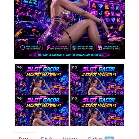
Detail
F.A.Q
Update
Diskusi