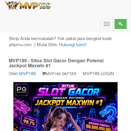
MVP189 - Situs Slot Gacor Dengan Potensi Jackpot
Maxwin #1
Toggle
navigation
Skrip Anda bermasalah? Yuk pakai jasa bengkel kode
phpmu.com :) Mulai 50rb.
Hubungi kami!
MVP189 - Situs Slot Gacor Dengan Potensi
Jackpot Maxwin #1
Oleh
MVP189
MVP189 LOGIN
MVP189 DAFTAR