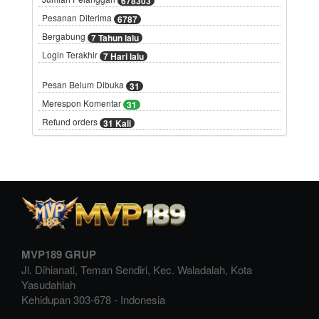
678303
Pesanan Diterima
6787
Bergabung
7 Tahun lalu
Login Terakhir
7 Hari lalu
Pesan Belum Dibuka
31
Merespon Komentar
31
Refund orders
31 Kali
MVP189 GRUP
Jl. Dihianati, Teman Sendiri, Kec. Waladalah, Kota
Yasudahlah
Kehidupan
303-678
-
Indonesia