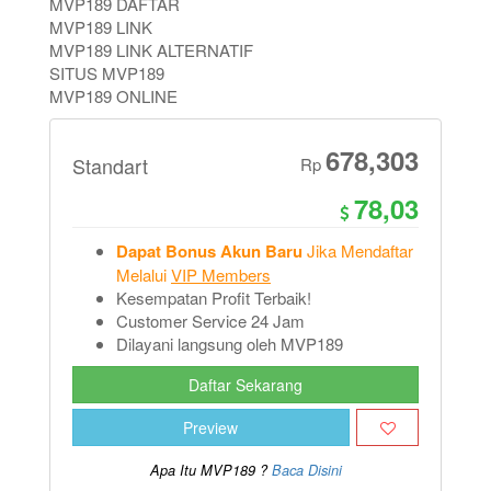
MVP189 DAFTAR
MVP189 LINK
MVP189 LINK ALTERNATIF
SITUS MVP189
MVP189 ONLINE
678,303
Standart
Rp
78,03
Dapat Bonus Akun Baru
Jika Mendaftar
Melalui
VIP Members
Kesempatan Profit Terbaik!
Customer Service 24 Jam
Dilayani langsung oleh MVP189
Daftar Sekarang
Preview
Apa Itu MVP189 ?
Baca Disini