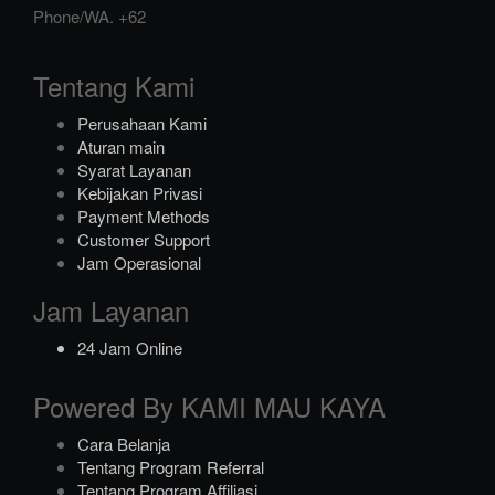
Phone/WA.
+62
Tentang Kami
Perusahaan Kami
Aturan main
Syarat Layanan
Kebijakan Privasi
Payment Methods
Customer Support
Jam Operasional
Jam Layanan
24 Jam Online
Powered By KAMI MAU KAYA
Cara Belanja
Tentang Program Referral
Tentang Program Affiliasi