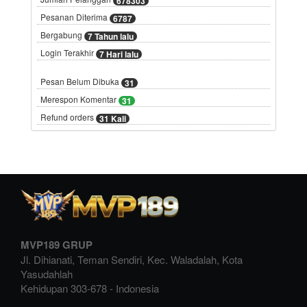
678303
Pesanan Diterima
6787
Bergabung
7 Tahun lalu
Login Terakhir
7 Hari lalu
Pesan Belum Dibuka
31
Merespon Komentar
31
Refund orders
31 Kali
MVP189 GRUP
Jl. Dihianati, Teman Sendiri, Kec. Waladalah, Kota
Yasudahlah
Kehidupan
303-678
-
Indonesia