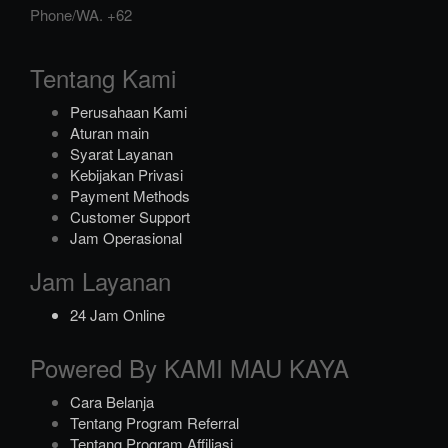
Phone/WA.
+62
Tentang Kami
Perusahaan Kami
Aturan main
Syarat Layanan
Kebijakan Privasi
Payment Methods
Customer Support
Jam Operasional
Jam Layanan
24 Jam Online
Powered By KAMI MAU KAYA
Cara Belanja
Tentang Program Referral
Tentang Program Affiliasi