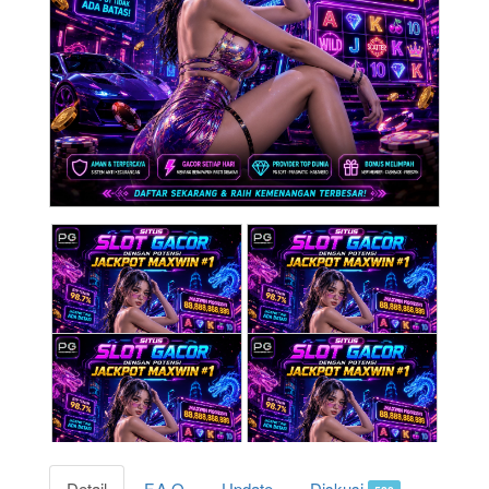
Detail
F.A.Q
Update
Diskusi