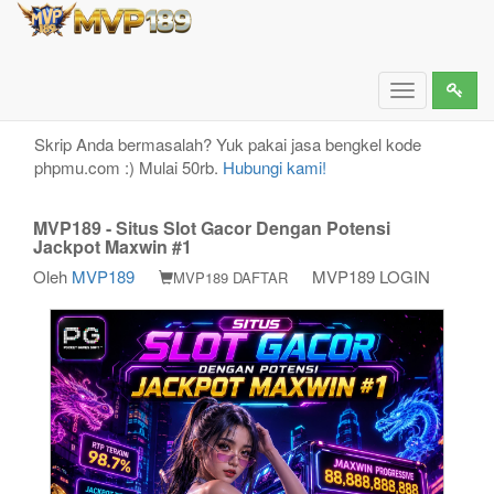
MVP189 - Situs Slot Gacor Dengan Potensi Jackpot
Maxwin #1
Toggle
navigation
Skrip Anda bermasalah? Yuk pakai jasa bengkel kode
phpmu.com :) Mulai 50rb.
Hubungi kami!
MVP189 - Situs Slot Gacor Dengan Potensi
Jackpot Maxwin #1
Oleh
MVP189
MVP189 LOGIN
MVP189 DAFTAR