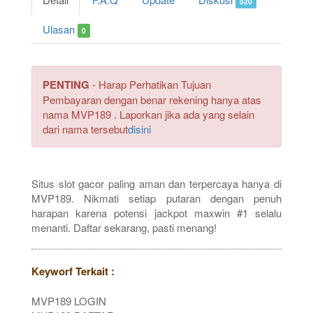
520
Ulasan
0
PENTING
- Harap Perhatikan Tujuan
Pembayaran dengan benar rekening hanya atas
nama MVP189 . Laporkan jika ada yang selain
dari nama tersebut
disini
Situs slot gacor paling aman dan terpercaya hanya di
MVP189. Nikmati setiap putaran dengan penuh
harapan karena potensi jackpot maxwin #1 selalu
menanti. Daftar sekarang, pasti menang!
Keyworf Terkait :
MVP189 LOGIN