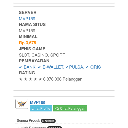
SERVER
MVP189
NAMA SITUS
MVP189
MINIMAL
Rp
3,678
JENIS GAME
SLOT, CASINO, SPORT
PEMBAYARAN
✔ BANK, ✔ E-WALLET, ✔PULSA, ✔ QRIS
RATING
★ ★ ★ ★ ★ 8.878,038 Pelanggan
MVP189
Lihat Profile
Chat Pelanggan
Semua Produk
678303
Jumlah Pelanggan