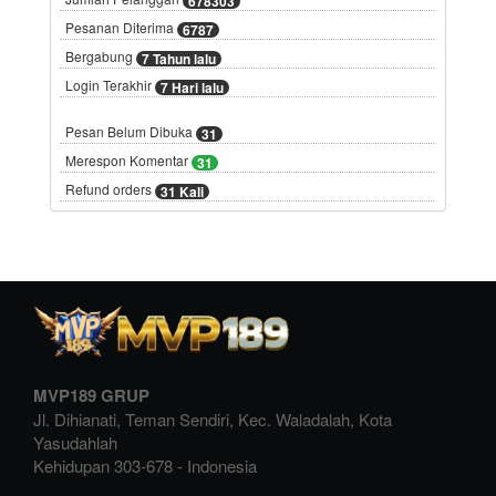
678303
Pesanan Diterima
6787
Bergabung
7 Tahun lalu
Login Terakhir
7 Hari lalu
Pesan Belum Dibuka
31
Merespon Komentar
31
Refund orders
31 Kali
MVP189 GRUP
Jl. Dihianati, Teman Sendiri, Kec. Waladalah, Kota
Yasudahlah
Kehidupan
303-678
-
Indonesia