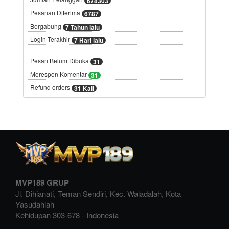
678303
Pesanan Diterima
6787
Bergabung
7 Tahun lalu
Login Terakhir
7 Hari lalu
Pesan Belum Dibuka
31
Merespon Komentar
31
Refund orders
31 Kali
MVP189 GRUP
Jl. Dihianati, Teman Sendiri, Kec. Waladalah, Kota
Yasudahlah
Kehidupan
303-678
-
Indonesia