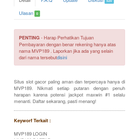
520
Ulasan
0
PENTING
- Harap Perhatikan Tujuan
Pembayaran dengan benar rekening hanya atas
nama MVP189 . Laporkan jika ada yang selain
dari nama tersebut
disini
Situs slot gacor paling aman dan terpercaya hanya di
MVP189. Nikmati setiap putaran dengan penuh
harapan karena potensi jackpot maxwin #1 selalu
menanti. Daftar sekarang, pasti menang!
Keyworf Terkait :
MVP189 LOGIN