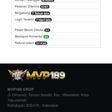
678303
Pesanan Diterima
6787
Bergabung
7 Tahun lalu
Login Terakhir
7 Hari lalu
Pesan Belum Dibuka
31
Merespon Komentar
31
Refund orders
31 Kali
MVP189 GRUP
Jl. Dihianati, Teman Sendiri, Kec. Waladalah, Kota
Yasudahlah
Kehidupan
303-678
-
Indonesia