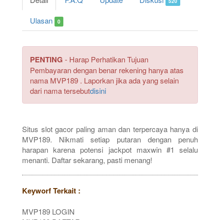
520
Ulasan
0
PENTING
- Harap Perhatikan Tujuan
Pembayaran dengan benar rekening hanya atas
nama MVP189 . Laporkan jika ada yang selain
dari nama tersebut
disini
Situs slot gacor paling aman dan terpercaya hanya di
MVP189. Nikmati setiap putaran dengan penuh
harapan karena potensi jackpot maxwin #1 selalu
menanti. Daftar sekarang, pasti menang!
Keyworf Terkait :
MVP189 LOGIN