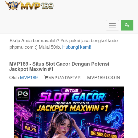
MVP189 - Situs Slot Gacor Dengan Potensi Jackpot
Maxwin #1
Toggle
navigation
Skrip Anda bermasalah? Yuk pakai jasa bengkel kode
phpmu.com :) Mulai 50rb.
Hubungi kami!
MVP189 - Situs Slot Gacor Dengan Potensi
Jackpot Maxwin #1
Oleh
MVP189
MVP189 LOGIN
MVP189 DAFTAR