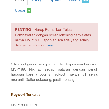
520
Ulasan
0
PENTING
- Harap Perhatikan Tujuan
Pembayaran dengan benar rekening hanya atas
nama MVP189 . Laporkan jika ada yang selain
dari nama tersebut
disini
Situs slot gacor paling aman dan terpercaya hanya di
MVP189. Nikmati setiap putaran dengan penuh
harapan karena potensi jackpot maxwin #1 selalu
menanti. Daftar sekarang, pasti menang!
Keyworf Terkait :
MVP189 LOGIN