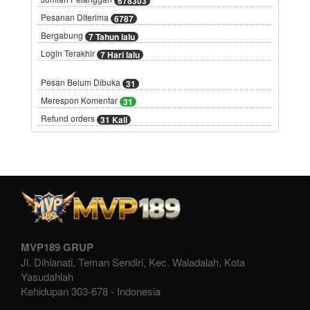
678303
Pesanan Diterima
6787
Bergabung
7 Tahun lalu
Login Terakhir
7 Hari lalu
Pesan Belum Dibuka
31
Merespon Komentar
31
Refund orders
31 Kali
MVP189 GRUP
Jl. Dihianati, Teman Sendiri, Kec. Waladalah, Kota
Yasudahlah
Kehidupan
303-678
-
Indonesia