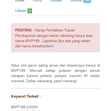
520
Ulasan
0
PENTING
- Harap Perhatikan Tujuan
Pembayaran dengan benar rekening hanya atas
nama MVP189 . Laporkan jika ada yang selain
dari nama tersebut
disini
Situs slot gacor paling aman dan terpercaya hanya di
MVP189. Nikmati setiap putaran dengan penuh
harapan karena potensi jackpot maxwin #1 selalu
menanti. Daftar sekarang, pasti menang!
Keyworf Terkait :
MVP189 LOGIN