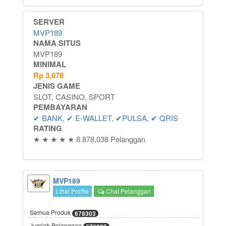
SERVER
MVP189
NAMA SITUS
MVP189
MINIMAL
Rp
3,678
JENIS GAME
SLOT, CASINO, SPORT
PEMBAYARAN
✔ BANK, ✔ E-WALLET, ✔PULSA, ✔ QRIS
RATING
★ ★ ★ ★ ★ 8.878,038 Pelanggan
MVP189
Lihat Profile
Chat Pelanggan
Semua Produk
678303
Jumlah Pelanggan