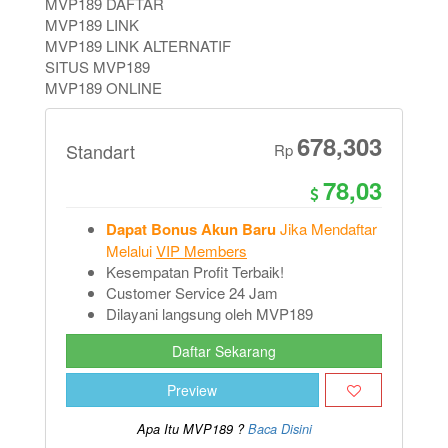
MVP189 DAFTAR
MVP189 LINK
MVP189 LINK ALTERNATIF
SITUS MVP189
MVP189 ONLINE
678,303
Standart
Rp
78,03
Dapat Bonus Akun Baru
Jika Mendaftar
Melalui
VIP Members
Kesempatan Profit Terbaik!
Customer Service 24 Jam
Dilayani langsung oleh MVP189
Daftar Sekarang
Preview
Apa Itu MVP189 ?
Baca Disini