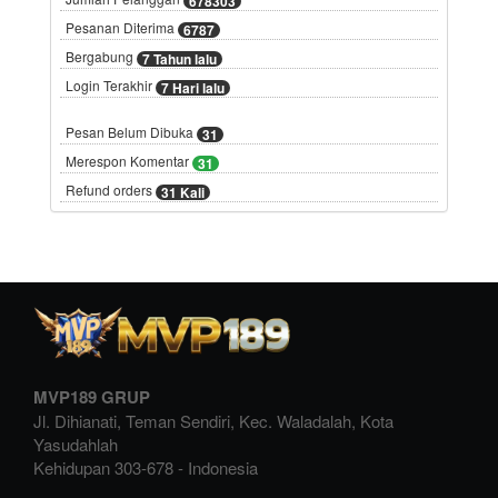
678303
Pesanan Diterima
6787
Bergabung
7 Tahun lalu
Login Terakhir
7 Hari lalu
Pesan Belum Dibuka
31
Merespon Komentar
31
Refund orders
31 Kali
MVP189 GRUP
Jl. Dihianati, Teman Sendiri, Kec. Waladalah, Kota
Yasudahlah
Kehidupan
303-678
-
Indonesia