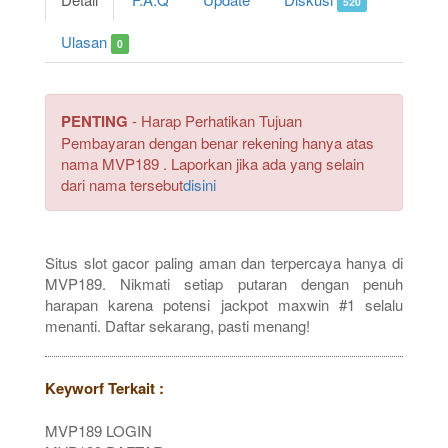
520
Ulasan
0
PENTING
- Harap Perhatikan Tujuan
Pembayaran dengan benar rekening hanya atas
nama MVP189 . Laporkan jika ada yang selain
dari nama tersebut
disini
Situs slot gacor paling aman dan terpercaya hanya di
MVP189. Nikmati setiap putaran dengan penuh
harapan karena potensi jackpot maxwin #1 selalu
menanti. Daftar sekarang, pasti menang!
Keyworf Terkait :
MVP189 LOGIN