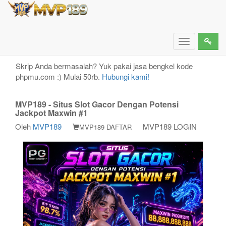
MVP189 - Situs Slot Gacor Dengan Potensi Jackpot
Maxwin #1
Toggle
navigation
Skrip Anda bermasalah? Yuk pakai jasa bengkel kode
phpmu.com :) Mulai 50rb.
Hubungi kami!
MVP189 - Situs Slot Gacor Dengan Potensi
Jackpot Maxwin #1
Oleh
MVP189
MVP189 LOGIN
MVP189 DAFTAR