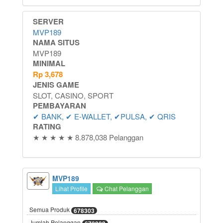
SERVER
MVP189
NAMA SITUS
MVP189
MINIMAL
Rp
3,678
JENIS GAME
SLOT, CASINO, SPORT
PEMBAYARAN
✔ BANK, ✔ E-WALLET, ✔PULSA, ✔ QRIS
RATING
★ ★ ★ ★ ★ 8.878,038 Pelanggan
MVP189
Lihat Profile
Chat Pelanggan
Semua Produk
678303
Jumlah Pelanggan