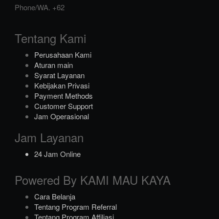
Phone/WA.
+62
Tentang Kami
Perusahaan Kami
Aturan main
Syarat Layanan
Kebijakan Privasi
Payment Methods
Customer Support
Jam Operasional
Jam Layanan
24 Jam Online
Powered By KAMI MAU KAYA
Cara Belanja
Tentang Program Referral
Tentang Program Affiliasi