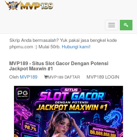
MVP189 - Situs Slot Gacor Dengan Potensi Jackpot
Maxwin #1
Toggle
navigation
Skrip Anda bermasalah? Yuk pakai jasa bengkel kode
phpmu.com :) Mulai 50rb.
Hubungi kami!
MVP189 - Situs Slot Gacor Dengan Potensi
Jackpot Maxwin #1
Oleh
MVP189
MVP189 LOGIN
MVP189 DAFTAR