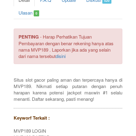
520
Ulasan
0
PENTING
- Harap Perhatikan Tujuan
Pembayaran dengan benar rekening hanya atas
nama MVP189 . Laporkan jika ada yang selain
dari nama tersebut
disini
Situs slot gacor paling aman dan terpercaya hanya di
MVP189. Nikmati setiap putaran dengan penuh
harapan karena potensi jackpot maxwin #1 selalu
menanti. Daftar sekarang, pasti menang!
Keyworf Terkait :
MVP189 LOGIN