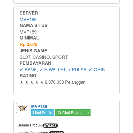
SERVER
MVP189
NAMA SITUS
MVP189
MINIMAL
Rp
3,678
JENIS GAME
SLOT, CASINO, SPORT
PEMBAYARAN
✔ BANK, ✔ E-WALLET, ✔PULSA, ✔ QRIS
RATING
★ ★ ★ ★ ★ 8.878,038 Pelanggan
MVP189
Lihat Profile
Chat Pelanggan
Semua Produk
678303
Jumlah Pelanggan