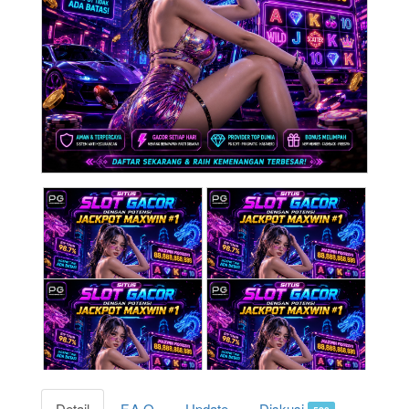
Detail
F.A.Q
Update
Diskusi