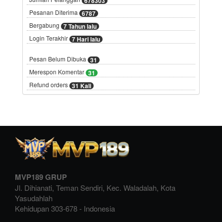
678303
Pesanan Diterima
6787
Bergabung
7 Tahun lalu
Login Terakhir
7 Hari lalu
Pesan Belum Dibuka
31
Merespon Komentar
31
Refund orders
31 Kali
MVP189 GRUP
Jl. Dihianati, Teman Sendiri, Kec. Waladalah, Kota
Yasudahlah
Kehidupan
303-678
-
Indonesia