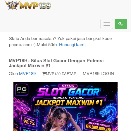
MVP189 - Situs Slot Gacor Dengan Potensi Jackpot
Maxwin #1
Toggle
navigation
Skrip Anda bermasalah? Yuk pakai jasa bengkel kode
phpmu.com :) Mulai 50rb.
Hubungi kami!
MVP189 - Situs Slot Gacor Dengan Potensi
Jackpot Maxwin #1
Oleh
MVP189
MVP189 LOGIN
MVP189 DAFTAR