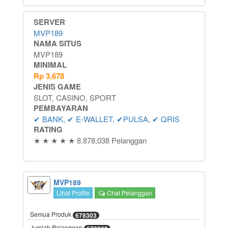
SERVER
MVP189
NAMA SITUS
MVP189
MINIMAL
Rp
3,678
JENIS GAME
SLOT, CASINO, SPORT
PEMBAYARAN
✔ BANK, ✔ E-WALLET, ✔PULSA, ✔ QRIS
RATING
★ ★ ★ ★ ★ 8.878,038 Pelanggan
MVP189
Lihat Profile
Chat Pelanggan
Semua Produk
678303
Jumlah Pelanggan