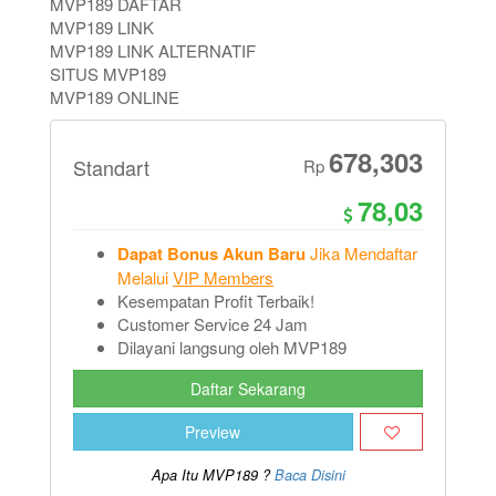
MVP189 DAFTAR
MVP189 LINK
MVP189 LINK ALTERNATIF
SITUS MVP189
MVP189 ONLINE
678,303
Standart
Rp
78,03
Dapat Bonus Akun Baru
Jika Mendaftar
Melalui
VIP Members
Kesempatan Profit Terbaik!
Customer Service 24 Jam
Dilayani langsung oleh MVP189
Daftar Sekarang
Preview
Apa Itu MVP189 ?
Baca Disini